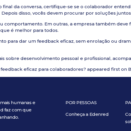
ao final da conversa, certifique-se se o colaborador ent
o. Depois disso, vocês devem procurar por soluções juntos
ar seu comportamento. Em outras, a empresa também deve
que é melhor para todos.
nto para dar um feedback eficaz, sem enrolação ou drama
ais sobre desenvolvimento pessoal e profissional, acomp
feedback eficaz para colaboradores?
appeared first on
B
 mais humanas e
POR PESSOAS
PA
red faz com que
Conheça a Edenred
Co
ganhando.
so