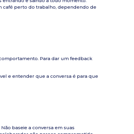
s entrando e saindo a todo momento.
m café perto do trabalho, dependendo de
 comportamento. Para dar um feedback
ável e entender que a conversa é para que
. Não baseie a conversa em suas