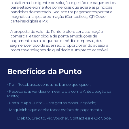
plataforma inteligente de solução e gestão de pagamentos
para estabelecimentos comerciais que adere às principais
bandeiras do mercado. São aceitos pagamentos por tarja
magnética, chip, aproximação (Contactless), QR Code,
carteiras digitais e PIX.
A proposta de valor da Punto é oferecer automação
comercial e tecnologia de ponta em soluções de
pagamento para pequenas e médias empresas, dos
segmentos-foco da Edenred, proporcionando acesso a
produtos e soluções de qualidade a um preço acessível.
Benefícios da Punto
Pix – Receba suas vendas no banco que quiser;
Receba suas vendas no mesmo dia com a Antecipação da
Punto;
Portal e App Punto – Para gestão do seu negócio;
Maquininha que aceita todos os tipos de pagamento:
Débito, Crédito, Pix, Voucher, Contactless e QR Code.