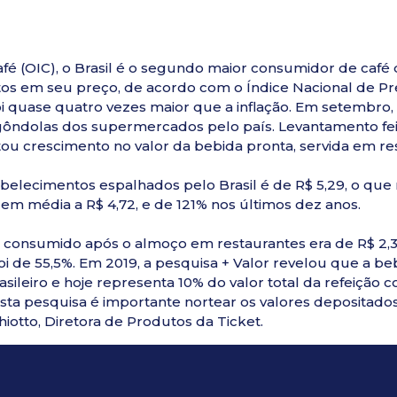
fé (OIC), o Brasil é o segundo maior consumidor de café
os em seu preço, de acordo com o Índice Nacional de P
foi quase quatro vezes maior que a inflação. Em setembro
gôndolas dos supermercados pelo país. Levantamento fei
tou crescimento no valor da bebida pronta, servida em r
abelecimentos espalhados pelo Brasil é de R$ 5,29, o q
em média a R$ 4,72, e de 121% nos últimos dez anos.
consumido após o almoço em restaurantes era de R$ 2,3
i de 55,5%. Em 2019, a pesquisa + Valor revelou que a be
eiro e hoje representa 10% do valor total da refeição co
sta pesquisa é importante nortear os valores depositado
iotto, Diretora de Produtos da Ticket.