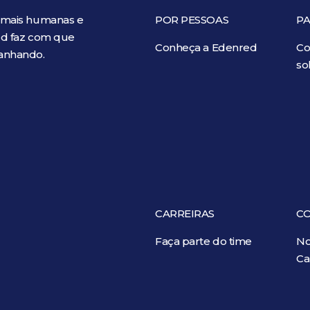
 mais humanas e
POR PESSOAS
PA
red faz com que
Conheça a Edenred
Co
ganhando.
so
CARREIRAS
C
Faça parte do time
No
Ca