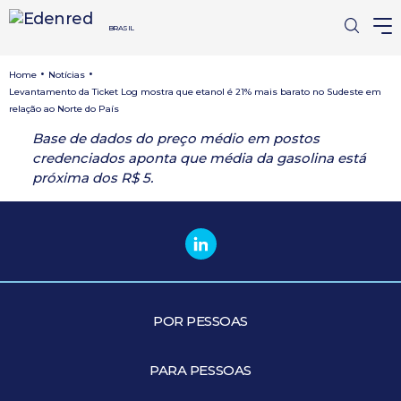
BRASIL
•
•
Home
Notícias
Levantamento da Ticket Log mostra que etanol é 21% mais barato no Sudeste em
relação ao Norte do País
Base de dados do preço médio em postos
credenciados aponta que média da gasolina está
próxima dos R$ 5.
POR PESSOAS
PARA PESSOAS