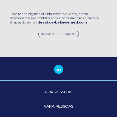
Caso tenha alguma dúvida sobre o evento, entrar
diretamente em contato com a comissão organizadora
através do e-mail
desafios-br@edenred.com
INSCRIÇÕES ENCERRADAS
POR PESSOAS
PARA PESSOAS