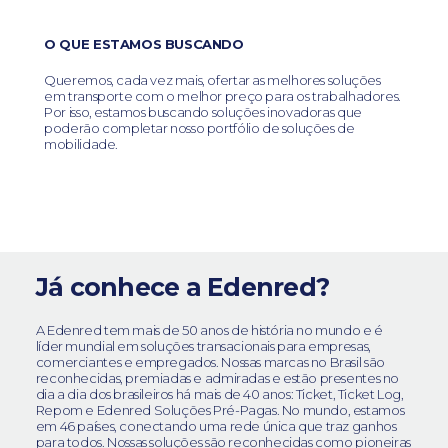
O QUE ESTAMOS BUSCANDO
Queremos, cada vez mais, ofertar as melhores soluções
em transporte com o melhor preço para os trabalhadores.
Por isso, estamos buscando soluções inovadoras que
poderão completar nosso portfólio de soluções de
mobilidade.
Já conhece a Edenred?
A Edenred tem mais de 50 anos de história no mundo e é
líder mundial em soluções transacionais para empresas,
comerciantes e empregados. Nossas marcas no Brasil são
reconhecidas, premiadas e admiradas e estão presentes no
dia a dia dos brasileiros há mais de 40 anos: Ticket, Ticket Log,
Repom e Edenred Soluções Pré-Pagas. No mundo, estamos
em 46 países, conectando uma rede única que traz ganhos
para todos. Nossas soluções são reconhecidas como pioneiras