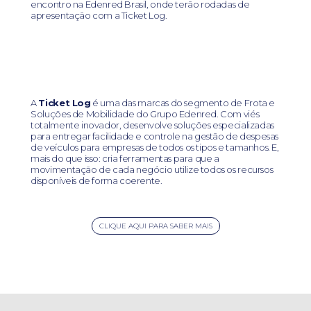
encontro na Edenred Brasil, onde terão rodadas de
apresentação com a Ticket Log.
A
Ticket Log
é uma das marcas do segmento de Frota e
Soluções de Mobilidade do Grupo Edenred. Com viés
totalmente inovador, desenvolve soluções especializadas
para entregar facilidade e controle na gestão de despesas
de veículos para empresas de todos os tipos e tamanhos. E,
mais do que isso: cria ferramentas para que a
movimentação de cada negócio utilize todos os recursos
disponíveis de forma coerente.
CLIQUE AQUI PARA SABER MAIS