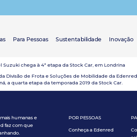
as
Para Pessoas
Sustentabilidade
Inovação
 Suzuki chega à 4ª etapa da Stock Car, em Londrina
 Divisão de Frota e Soluções de Mobilidade da Edenred Br
ná, a quarta etapa da temporada 2019 da Stock Car.
 mais humanas e
POR PESSOAS
PA
red faz com que
Conheça a Edenred
Co
ganhando.